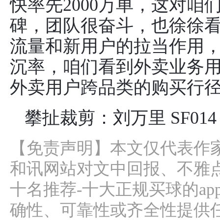
快率先2000万单，这对
碑，团队很奋斗，也徐徐
流量和新用户的拉当作用
沉率，咱们看到外卖业务
外卖用户跨品类的购买行径
攀扯裁剪：刘万里 SF014
【免责声明】本文仅代表作
和讯网站对文中回报、不雅点
十名推荐-十大正规买球的a
确性、可靠性或齐全性提供