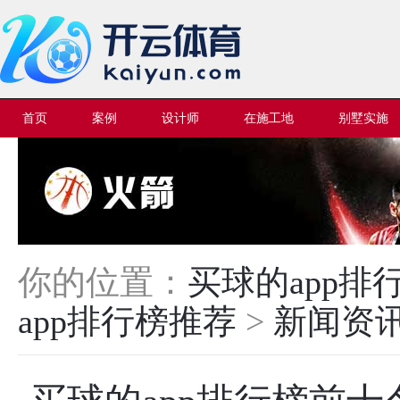
首页
案例
设计师
在施工地
别墅实施
你的位置：
买球的app
app排行榜推荐
>
新闻资