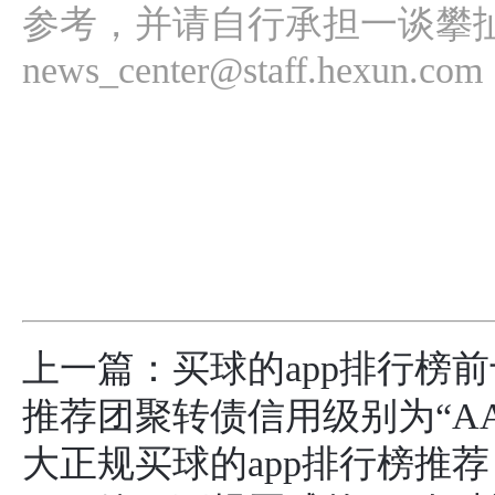
参考，并请自行承担一谈攀
news_center@staff.hexun.com
上一篇：
买球的app排行榜
推荐团聚转债信用级别为“AA
大正规买球的app排行榜推荐