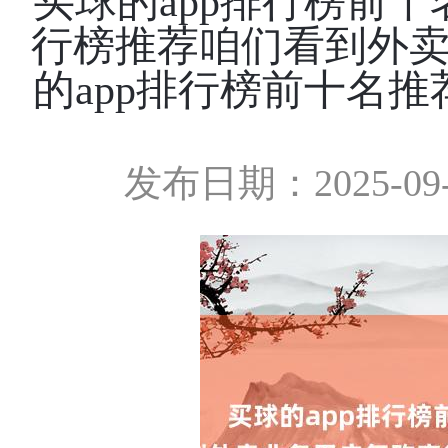
买球的app排行榜前十
行榜推荐咱们看到外卖
的app排行榜前十名推
发布日期：2025-09