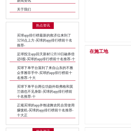
新闻资讯
关于我们
热点资讯
买球app排行榜最新的救济位来到了
3250点上方-买球的app排行榜前十名
推荐-
在施工地
足球投注app回天新材12月10日融券偿
还0股-买球的app排行榜前十名推荐-十
买球下单平台落到了来自山东的不雅
众李雅菲手中-买球的app排行榜前十
名推荐-十大
买球下单平台两位功勋外助弗格和莫
兰德也不见身影-买球的app排行榜前
十名推荐-十
正规买球的app并饱读舞农民合营使用
朦拢机-买球的app排行榜前十名推荐-
十大正