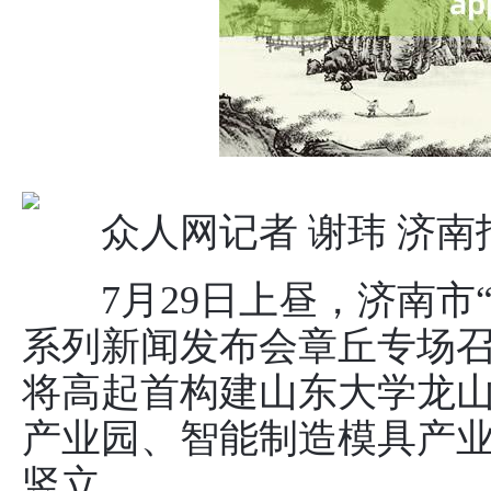
众人网记者 谢玮 济南报
7月29日上昼，济南市“
系列新闻发布会章丘专场召
将高起首构建山东大学龙
产业园、智能制造模具产
竖立。