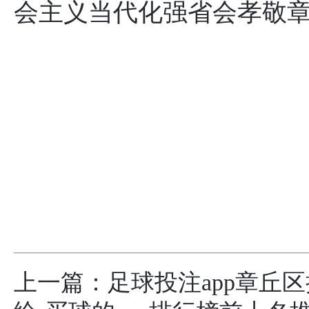
会主义当代化强省会孝敬
上一篇：
足球投注app章丘