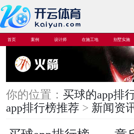
首页
案例
设计师
在施工地
别墅实施
你的位置：
买球的app
app排行榜推荐
>
新闻资