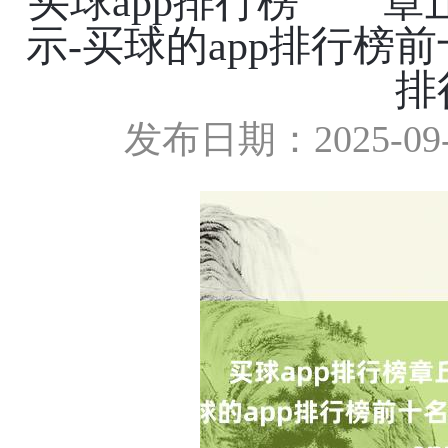
买球app排行榜 章
示-买球的app排行榜前
排
发布日期：2025-09