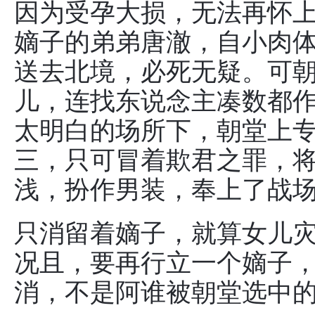
因为受孕大损，无法再怀
嫡子的弟弟唐澈，自小肉
送去北境，必死无疑。可
儿，连找东说念主凑数都
太明白的场所下，朝堂上
三，只可冒着欺君之罪，
浅，扮作男装，奉上了战
只消留着嫡子，就算女儿
况且，要再行立一个嫡子
消，不是阿谁被朝堂选中