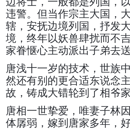
边将士，一般都是列国，
违警。但当作宗主大国，
辖，安抚边境列国，抒发
境，终年以妖兽肆扰而不
家眷惬心主动派出子弟去
唐浅十一岁的技术，世族
然还有别的更合适东说念
故，铸成大错轮到了相爷
唐相一世挚爱，唯妻子林
体孱弱，嫁到唐家多年，