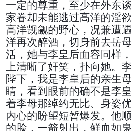
一定的尊重，至少在外东谈
家眷却未能逃过高洋的淫
高洋觊觎的野心，况兼遭遇
洋再次醉酒，切身前去岳
活，她与李皇后面容同样
上清晰了奸笑，扑向她。
陛下，我是李皇后的亲生
睛，看到眼前的确不是李皇
着李母那绰约无比、身姿
内心的盼望短暂爆发。他
的脸，一箭射出，鲜血如泉