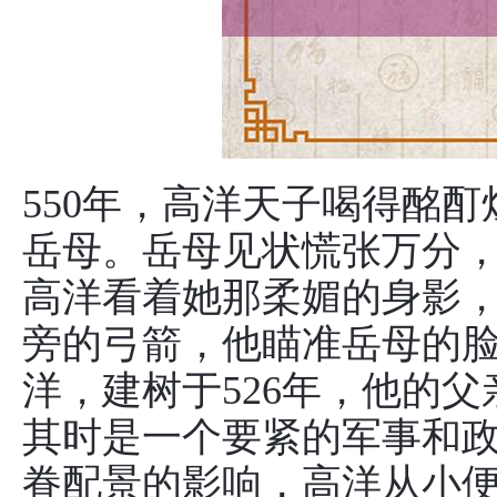
550年，高洋天子喝得酩
岳母。岳母见状慌张万分
高洋看着她那柔媚的身影
旁的弓箭，他瞄准岳母的脸
洋，建树于526年，他的
其时是一个要紧的军事和
眷配景的影响，高洋从小