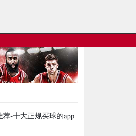
们
荐-十大正规买球的app