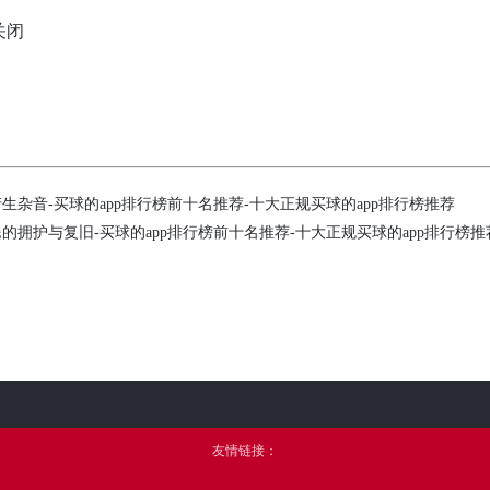
击关闭
生杂音-买球的app排行榜前十名推荐-十大正规买球的app排行榜推荐
的拥护与复旧-买球的app排行榜前十名推荐-十大正规买球的app排行榜推
友情链接：