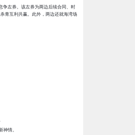
务息争左券。该左券为两边后续合同、时
可杀青互利共赢。此外，两边还就海湾场
看
新神情。