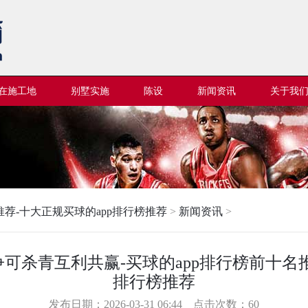
在施工地
别墅实施
陈设
新闻资讯
关于我
推荐-十大正规买球的app排行榜推荐
>
新闻资讯
>
争可杀青互利共赢-买球的app排行榜前十名推
排行榜推荐
发布日期：2026-03-31 06:44 点击次数：60