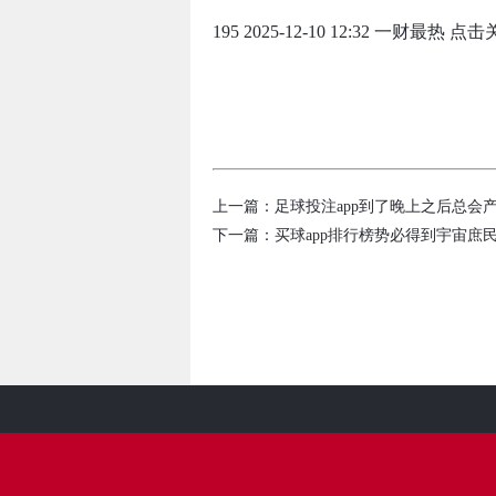
195 2025-12-10 12:32 一财最热 点
上一篇：
足球投注app到了晚上之后总会产
下一篇：
买球app排行榜势必得到宇宙庶民