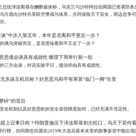
克兰总统泽连斯基在酬酢媒体称，乌克兰与沙特阿拉伯两国已签署防
乌方愿向沙特共享防空警戒与体系，共同保险天下安全，两边息争
洽。
边谈”中步入第五年，本年是否离和平更近一步？
的俄乌突破而言，是否意味着和平又近了一步？
意思俄会谈具有成就性 瞻望下周举行新一轮
的三方会谈，对话实验平日，接洽经由具有成就性。
无东谈主机目标？好意思乌和平有筹算“临门一脚”生变
梦碎”的背后
安全机制以及好意思欧的安全喜悦限度如何，已经充满不笃定性。
提上议事日程？特朗普施压下泽连斯基初次松口，乌天下若何
排行榜，但同期也但愿在2019年大选后基本未变的政事姿首中能出现