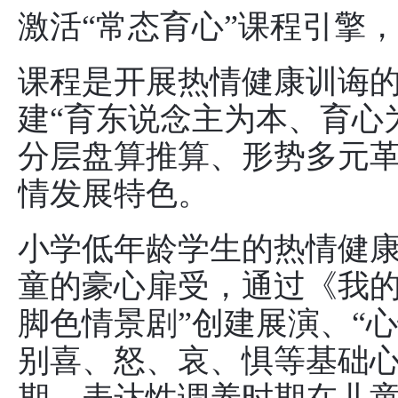
激活“常态育心”课程引擎
课程是开展热情健康训诲
建“育东说念主为本、育心
分层盘算推算、形势多元
情发展特色。
小学低年龄学生的热情健康
童的豪心扉受，通过《我的
脚色情景剧”创建展演、“
别喜、怒、哀、惧等基础