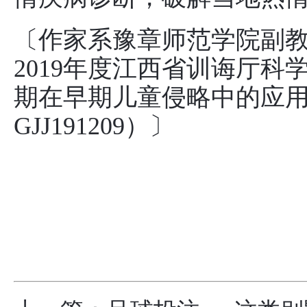
〔作家系豫章师范学院副教
2019年度江西省训诲厅科
期在早期儿童侵略中的应用
GJJ191209）〕