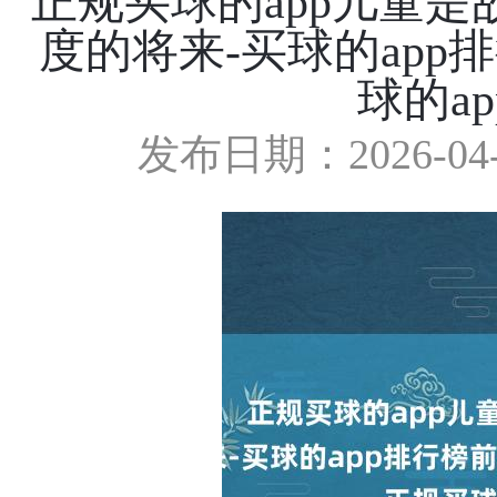
正规买球的app儿童
度的将来-买球的app
球的a
发布日期：2026-04