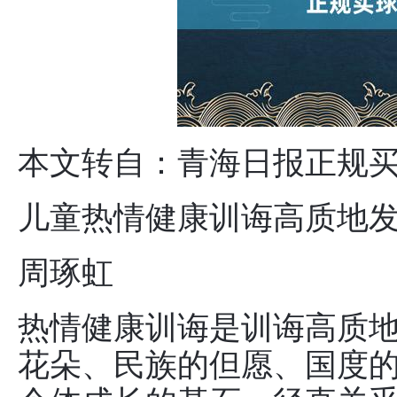
本文转自：青海日报正规买球
儿童热情健康训诲高质地
周琢虹
热情健康训诲是训诲高质
花朵、民族的但愿、国度