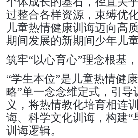
个体成长的基石，径直关
过整合各样资源，束缚优
儿童热情健康训诲迈向高
期间发展的新期间少年儿
筑牢“以心育心”理念根基
“学生本位”是儿童热情健
略”单一念念维定式，引导
义，将热情教化培育相连
诲、科学文化训诲，构建“
训诲逻辑。