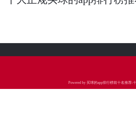
Powered by
买球的app排行榜前十名推荐-