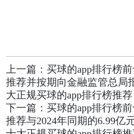
上一篇：
买球的app排行榜
推荐并按期向金融监管总局报
大正规买球的app排行榜推荐
下一篇：
买球的app排行榜
推荐与2024年同期的6.99
十大正规买球的app排行榜推