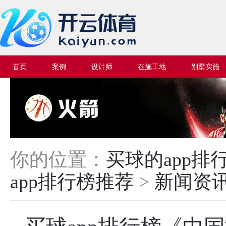
首页
案例
设计师
在施工地
别墅实施
你的位置：
买球的app
app排行榜推荐
>
新闻资