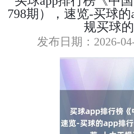
买球app排行榜《中国
798期），速览-买球的
规买球的
发布日期：2026-04