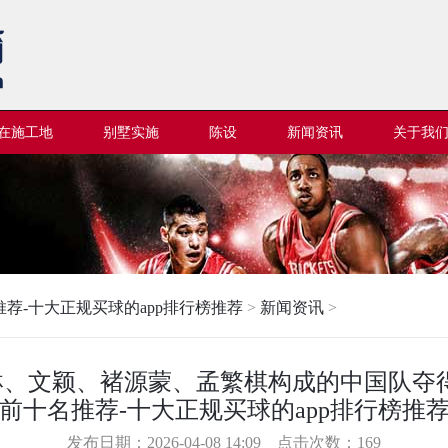
在施工地
别墅实施
陈设
新闻资讯
关于我
推荐-十大正规买球的app排行榜推荐
>
新闻资讯
>
琳、文颖、褚源蒙、孟繁棋构成的中国队夺得
前十名推荐-十大正规买球的app排行榜推
发布日期：2026-04-08 14:09 点击次数：169