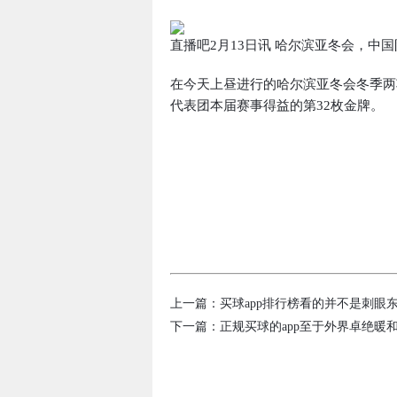
直播吧2月13日讯 哈尔滨亚冬会，中国
在今天上昼进行的哈尔滨亚冬会冬季两
代表团本届赛事得益的第32枚金牌。
上一篇：
买球app排行榜看的并不是刺眼东
下一篇：
正规买球的app至于外界卓绝暖和