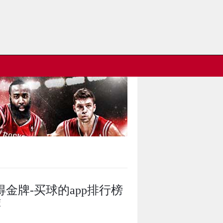
们
金牌-买球的app排行榜
荐