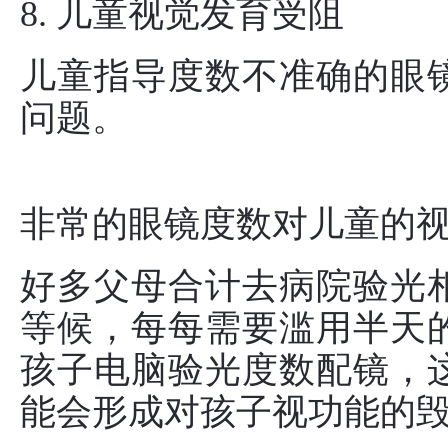
8. 儿童视觉发育受阻
儿童指导度数不准确的眼
问题。
非常的眼镜度数对儿童的
好多父母合计去病院验光
等候，每每需要滥用半天
孩子电脑验光度数配镜，
能会形成对孩子视功能的