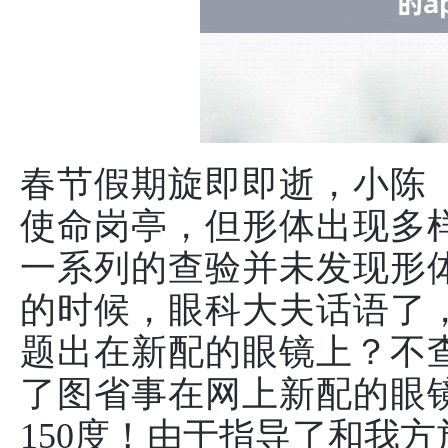
春节假期旋即即逝，小陈
使命岗亭，但形体出现多
一系列的查验并未发现形
的时候，眼科大夫话语了
题出在新配的眼镜上？不
了图省事在网上新配的眼
150度！由于指导了和我