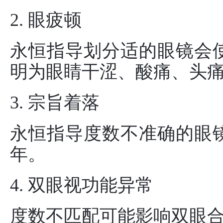
2. 眼疲顿
永恒指导划分适的眼镜会
明为眼睛干涩、酸痛、头
3. 宗旨着落
永恒指导度数不准确的眼
年。
4. 双眼视功能异常
度数不匹配可能影响双眼