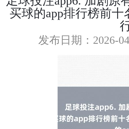
足球投注app6. 加剧
买球的app排行榜前十
发布日期：2026-04