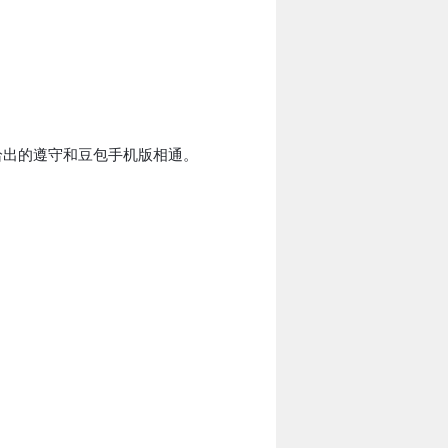
次给出的遵守和豆包手机版相通。