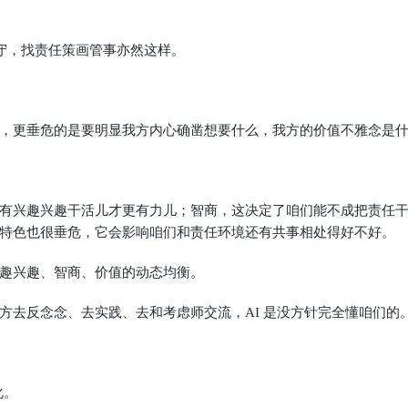
遵守，找责任策画管事亦然这样。
，更垂危的是要明显我方内心确凿想要什么，我方的价值不雅念是
有兴趣兴趣干活儿才更有力儿；智商，这决定了咱们能不成把责任
特色也很垂危，它会影响咱们和责任环境还有共事相处得好不好。
趣兴趣、智商、价值的动态均衡。
方去反念念、去实践、去和考虑师交流，AI 是没方针完全懂咱们的
化。