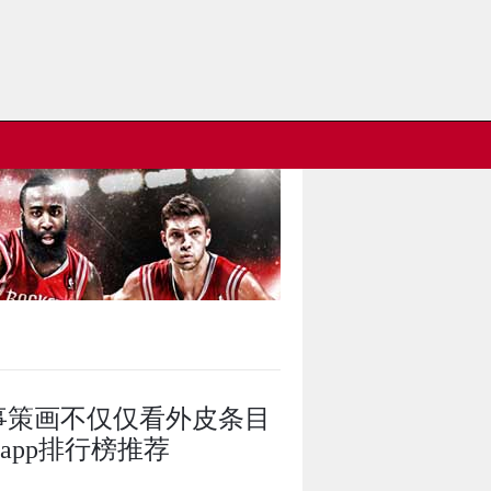
们
管事策画不仅仅看外皮条目
app排行榜推荐