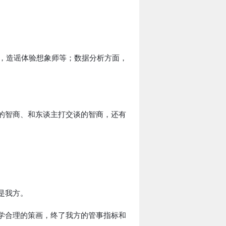
师，造谣体验想象师等；数据分析方面，
题的智商、和东谈主打交谈的智商，还有
是我方。
科学合理的策画，终了我方的管事指标和