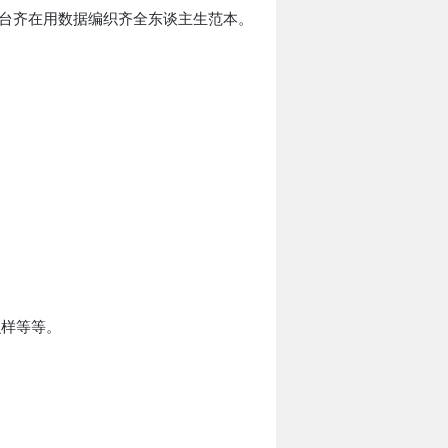
平台齐在用数据编织齐全东谈主生范本。
么样等等。