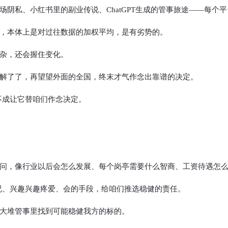
场阴私、小红书里的副业传说、ChatGPT生成的管事旅途——每个
，本体上是对过往数据的加权平均，是有劣势的。
杂，还会握住变化。
解了了，再望望外面的全国，终末才气作念出靠谱的决定。
不成让它替咱们作念决定。
问，像行业以后会怎么发展、每个岗亭需要什么智商、工资待遇怎
情况、兴趣兴趣疼爱、会的手段，给咱们推选稳健的责任。
大堆管事里找到可能稳健我方的标的。