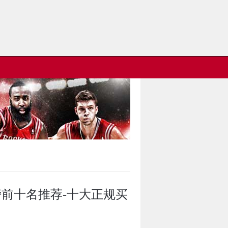
们
榜前十名推荐-十大正规买