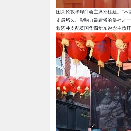
图为伦敦华埠商会主席邓柱廷。“不
史最悠久、影响力最庸俗的侨社之一
救济并支配英国华裔华东说念主恭拜