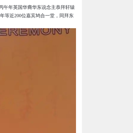
—丙午年英国华裔华东说念主恭拜轩辕
等近200位嘉宾鸠合一堂，同拜东