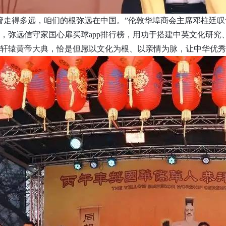
管走得多远，咱们的根弥远在中国。”伦敦华埠商会主席邓柱廷叹
，弥远信守家国心扉买球app排行榜，用功于搭建中英文化研究
轩辕黄帝大典，恰是但愿以文化为根、以亲情为脉，让中华优秀