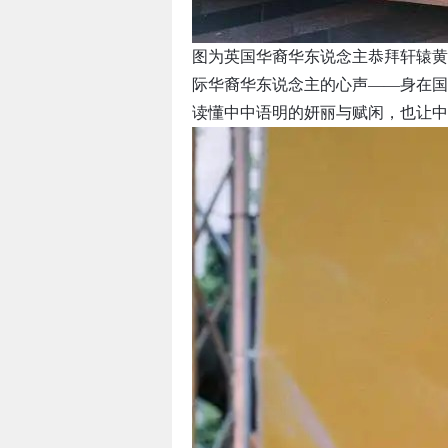
图为英国华裔华东说念主恭拜轩辕黄
际华裔华东说念主的心声——身在国
读懂中中语明的妍丽与赋闲，也让中