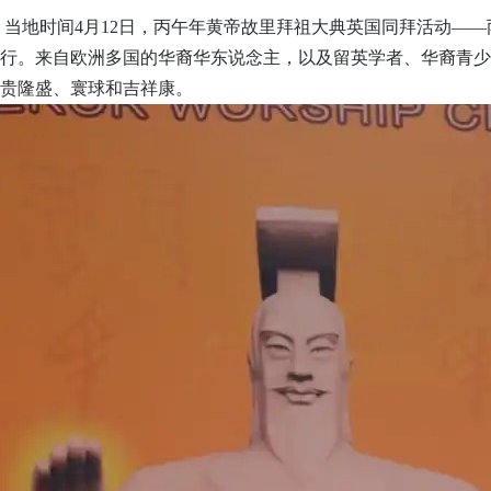
。当地时间4月12日，丙午年黄帝故里拜祖大典英国同拜活动—
行。来自欧洲多国的华裔华东说念主，以及留英学者、华裔青少年
贵隆盛、寰球和吉祥康。