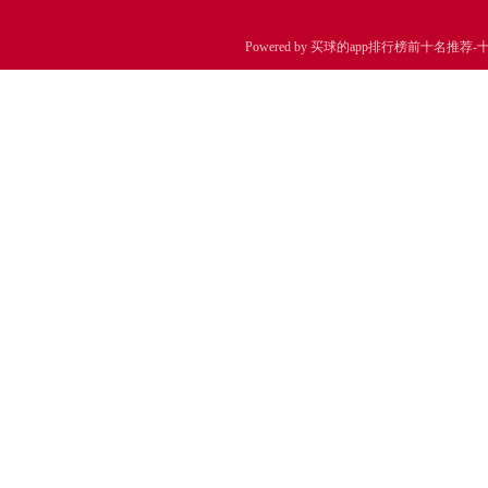
Powered by
买球的app排行榜前十名推荐-