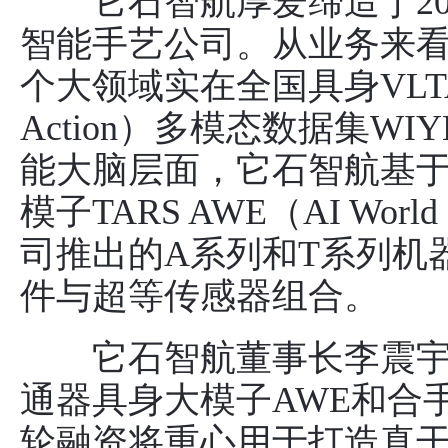
它石智航厚爱缔造于202
智能手艺公司。从业务来
个大领域实在全国具身VLTA（Visi
Action）多模态数据集WIYH（
能大脑层面，它石智航基
模子TARS AWE（AI Wor
司推出的A系列和T系列机
件与超等传感器组合。
它石智航董事长李震宇
通器具身大模子AWE和合
轮融资将重心用于打造真