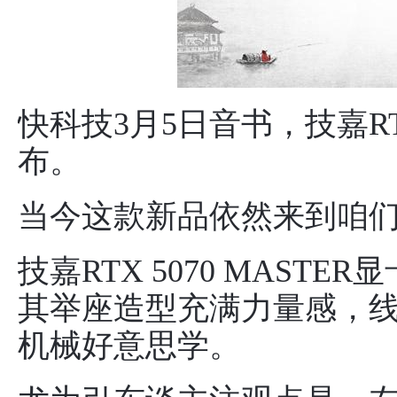
快科技3月5日音书，技嘉RTX
布。
当今这款新品依然来到咱
技嘉RTX 5070 MAS
其举座造型充满力量感，
机械好意思学。