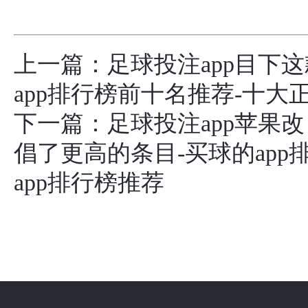
上一篇：
足球投注app目下
app排行榜前十名推荐-十大
下一篇：
足球投注app苹果
倡了更高的条目-买球的ap
app排行榜推荐