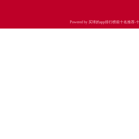
Powered by
买球的app排行榜前十名推荐-