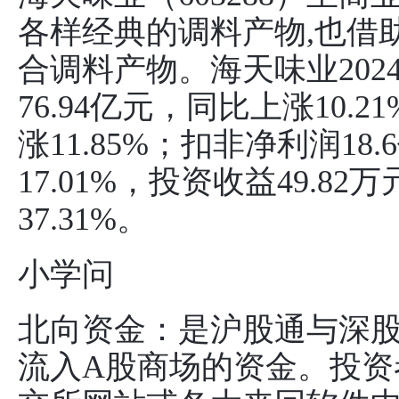
各样经典的调料产物,也借
合调料产物。海天味业20
76.94亿元，同比上涨10.
涨11.85%；扣非净利润18
17.01%，投资收益49.8
37.31%。
小学问
北向资金：是沪股通与深
流入A股商场的资金。投资