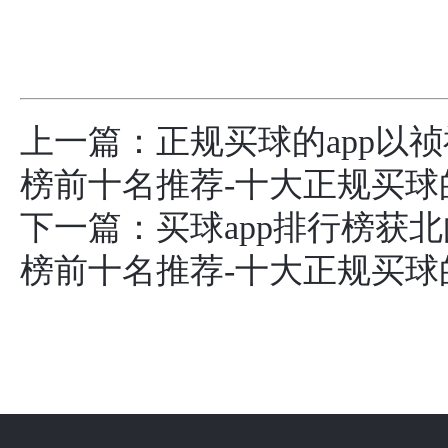
上一篇：
正规买球的app以
榜前十名推荐-十大正规买球的
下一篇：
买球app排行榜获北
榜前十名推荐-十大正规买球的