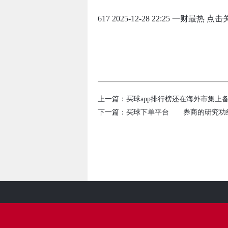
617 2025-12-28 22:25 一财最热 点
上一篇：
买球app排行榜还在海外市集上备
下一篇：
买球下单平台 券商的研究功绩与