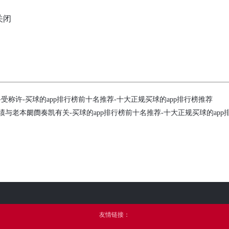
击关闭
受称许-买球的app排行榜前十名推荐-十大正规买球的app排行榜推荐
老本阛阓奏凯有关-买球的app排行榜前十名推荐-十大正规买球的app
友情链接：