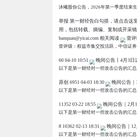
沐曦股份公告，2026年第一季度结束生意
举报 第一财经告白勾搭，请点击这
用，包括转载、摘编、复制或开采镜
banquan@yicai.com 相关阅读
壹评
壹评级：权益市集交投活跃，中信证券
60 04-10 10:51
晚间公告丨4月3日
以下是第一财经对一些攻击公告的汇总
原创 6951 04-03 18:30
晚间公告｜
以下是第一财经对一些攻击公告的汇总
11352 03-22 18:55
晚间公告｜2月
以下是第一财经对一些攻击公告的汇总
8 10362 02-13 18:31
晚间公告｜12
以下是第一财经对一些攻击公告的汇总