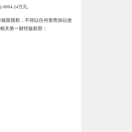
884.24万元。
经籍面授权，不得以任何形势加以使
相关第一财经版权部：