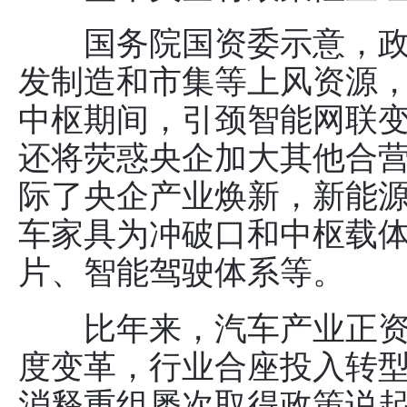
国务院国资委示意，政
发制造和市集等上风资源
中枢期间，引颈智能网联
还将荧惑央企加大其他合
际了央企产业焕新，新能
车家具为冲破口和中枢载
片、智能驾驶体系等。
比年来，汽车产业正资
度变革，行业合座投入转
消释重组屡次取得政策说