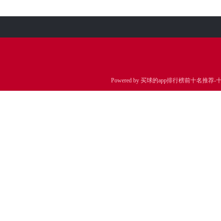
Powered by
买球的app排行榜前十名推荐-