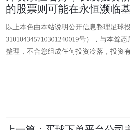
的股票则可能在永恒濒临
以上本色由本站说明公开信息整理足球投
310104345710301240019号
整理，不合您组成任何投资冷落，投资
上一篇：
买球下单平台公司主营