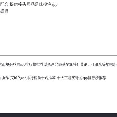
念念有配合 提供接头居品足球投注app
头居品
十大正规买球的app排行榜推荐以色列北部基尔亚特什莫纳、什洛米等地响起防
白协作-买球的app排行榜前十名推荐-十大正规买球的app排行榜推荐