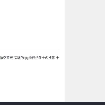
空警报-买球的app排行榜前十名推荐-十