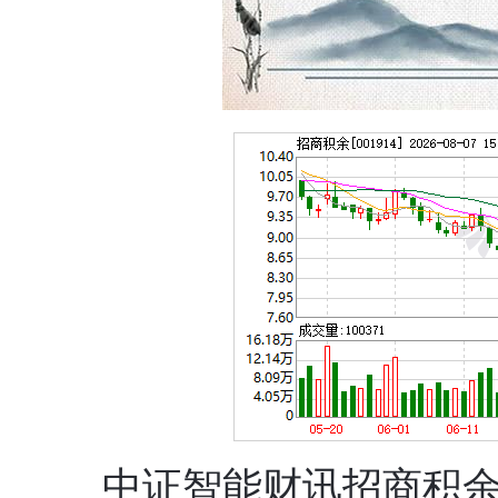
中证智能财讯招商积余（001