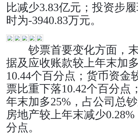
比减少3.83亿元；投资步履
时为-3940.83万元。
钞票首要变化方面，末端
据及应收账款较上年末加多8
10.44个百分点；货币资金
票比重下落10.42个百分
年末加多25%，占公司总钞
房地产较上年末减少0.28
分点。