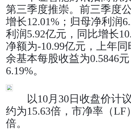
第三季度推崇。前三季度公司
增长12.01%；归母净利润6
利润5.92亿元，同比增长1
净额为-10.99亿元，上年
余基本每股收益为0.584
6.19%。
以10月30日收盘价计议
约为15.63倍，市净率（LF
倍。