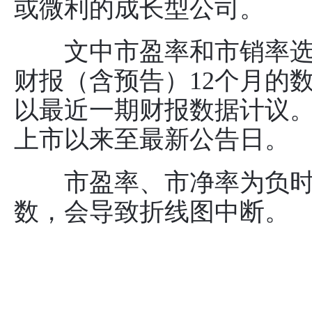
或微利的成长型公司。
文中市盈率和市销率选拔
财报（含预告）12个月的
以最近一期财报数据计议
上市以来至最新公告日。
市盈率、市净率为负时足
数，会导致折线图中断。