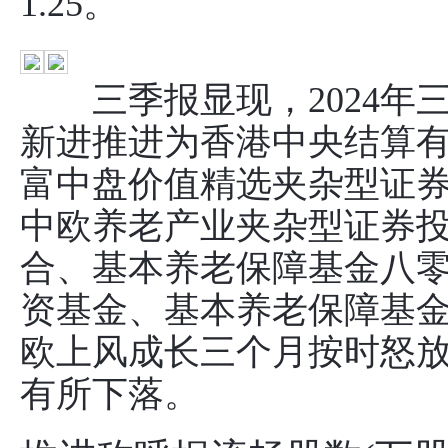
1.25。
三季报显现，2024年
新进推进为香港中央结算
富中盘价值精选夹杂型证
中欧养老产业夹杂型证券
合、基本养老保障基金八
资基金、基本养老保障基
欧上风成长三个月按时怒
有所下落。