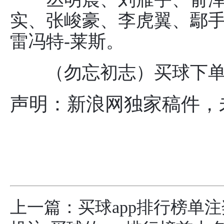
实、张峻豪、李虎翼、鄢手
雷冯特-莱斯。
（勿忘初志）买球下单
声明：新浪网独家稿件，
上一篇：
买球app排行榜单注