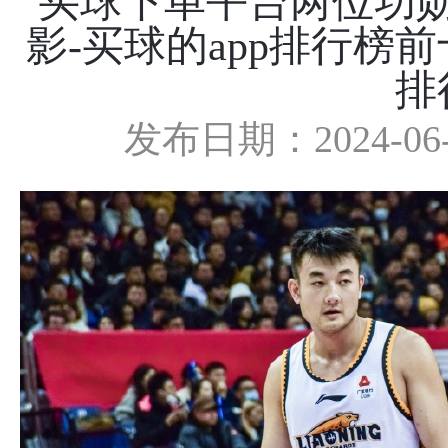
买球下单平台两位功
影-买球的app排行榜前
排
发布日期：2024-06