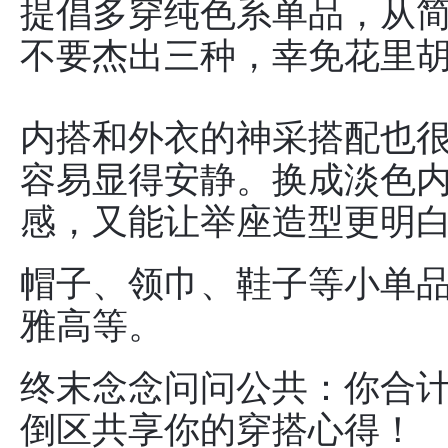
提倡多穿纯色系单品，从
不要杰出三种，幸免花里
内搭和外衣的神采搭配也
容易显得安静。换成淡色
感，又能让举座造型更明
帽子、领巾、鞋子等小单
雅高等。
终末念念问问公共：你合
倒区共享你的穿搭心得！