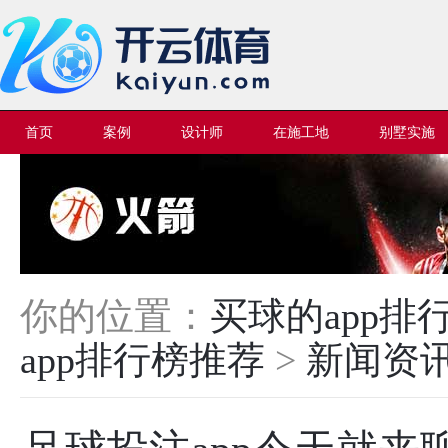
首页
案例
设计师
在施工地
别墅实施
你的位置：
买球的app
app排行榜推荐
>
新闻资