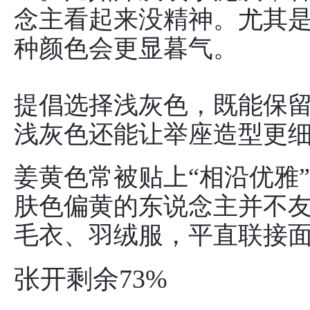
念主看起来没精神。尤其
种颜色会更显暮气。
提倡选择浅灰色，既能保
浅灰色还能让举座造型更
姜黄色常被贴上“相沿优雅
肤色偏黄的东说念主并不
毛衣、羽绒服，平直联接
张开剩余73%