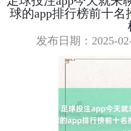
足球投注app今天就来
球的app排行榜前十名
发布日期：2025-02