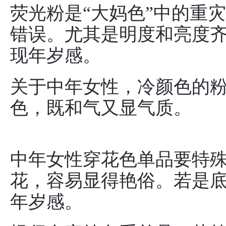
荧光粉是“大妈色”中的重
错误。尤其是明度和亮度
现年岁感。
关于中年女性，冷颜色的
色，既和气又显气质。
中年女性穿花色单品要特
花，容易显得艳俗。若是
年岁感。