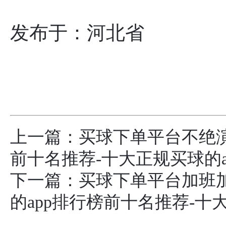
发布于：河北省
上一篇：
买球下单平台不绝演
前十名推荐-十大正规买球的a
下一篇：
买球下单平台加班
的app排行榜前十名推荐-十