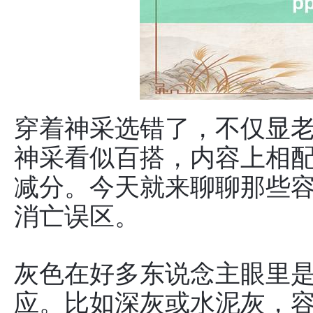
穿着神采选错了，不仅显
神采看似百搭，内容上相配
减分。今天就来聊聊那些容
消亡误区。
灰色在好多东说念主眼里
应。比如深灰或水泥灰，