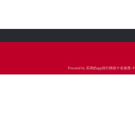
Powered by
买球的app排行榜前十名推荐-