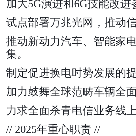
加大5G演进和6G技能改进
试点部署万兆光网，推动
推动新动力汽车、智能家
集。
制定促进换电时势发展的
加力鼓舞全球范畴车辆全
力求全面杀青电信业务线
// 2025年重心职责 //