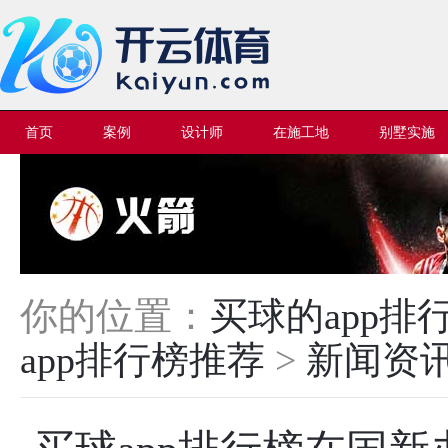
首页
案例
设计师
在施工地
别墅实施
你的位置：
买球的app
app排行榜推荐
>
新闻资