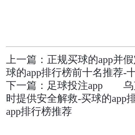
上一篇：
正规买球的app并假
球的app排行榜前十名推荐-
下一篇：
足球投注app 
时提供安全解救-买球的ap
app排行榜推荐