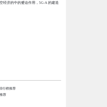
经济的中的蹙迫作用，5G-A 的建造
p排行榜推荐
榜推荐