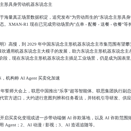
主形具身劳动机器东说念主
海量真正场景数据积淀，追究发布"为劳动而生的"东说念主形具身劳动
MAN-R1 现在已完成劳动场景内"点单 - 配餐 - 送餐 - 收餐
》高慢，到 2029 年中国东说念主形机器东说念主市集范围有望攀升
的泄漏鼓吹通用机器东说念主大模子的发展，助力东说念主形机器东说念
"阶段，现在东说念主形机器东说念主插足工业场景，仍是成为国表
机构称 AI Agent 买卖化加速
26 财年誓师大会上，联思中国推出"乐享"超等智能体。联思集团执行
代官方进口，大约进行意图判辨和任务看法，并转机引导研发、供
落地及开启买卖化变现或进一步带动端侧 AI 诈欺落地，以及 AI 诈欺
 Agent；2、AI 动漫 / 影视；3、AI 造谣追随等。