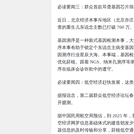
必读要闻三：群众首款耳聋基因芯片筛查超
近日，北京经济本事斥地区（北京亦庄
查的重生儿东说念主数已打破 700 
基因测序是一种新式基因检测本事，大
序本事有助于锁定个东说念主病变基因，
因测序行业星辰大海。本事端，基因检
优化莳植。跟着 NGS、纳米孔测序
序在临床会诊诈欺中的遵守。
必读要闻四：低空经济赶快发展，这类
据报说念，第二届群众低空经济论坛春季会
开臆测。
据中国民用航空局预估，到 2025 年，
空经济网罗信息基础体式的建造朝发夕
器信息的及时传输和分享，莳植低空通