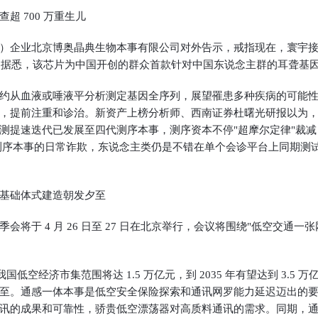
 700 万重生儿
）企业北京博奥晶典生物本事有限公司对外告示，戒指现在，寰宇
万。据悉，该芯片为中国开创的群众首款针对中国东说念主群的耳聋基
约从血液或唾液平分析测定基因全序列，展望罹患多种疾病的可能
提前注重和诊治。新资产上榜分析师、西南证券杜曙光研报以为，策略
测提速迭代已发展至四代测序本事，测序资本不停"超摩尔定律"裁
等测序本事的日常诈欺，东说念主类仍是不错在单个会诊平台上同期测
基础体式建造朝发夕至
将于 4 月 26 日至 27 日在北京举行，会议将围绕"低空交通一
我国低空经济市集范围将达 1.5 万亿元，到 2035 年有望达到 3.
至。通感一体本事是低空安全保险探索和通讯网罗能力延迟迈出的要
讯的成果和可靠性，骄贵低空漂荡器对高质料通讯的需求。同期，