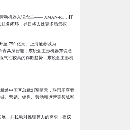
机器东说念主—— XMAN-R1，打
"等长任务闭环，异日将去处更多场景探
至 750 亿元。上海证券以为，
主杀青具身智能，东说念主形机器东说念
里服气性较高的诈欺趋势，东说念主形机
副总裁兼中国区总裁刘军暗意，联思乐享看
应链、营销、销售、劳动和运营等领域智
范围拓展，并拉动对推理算力的需求，提议