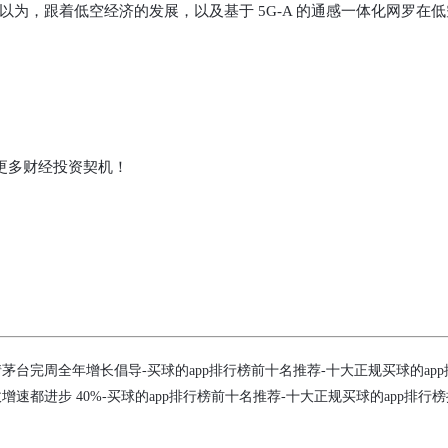
为，跟着低空经济的发展，以及基于 5G-A 的通感一体化网罗在低空
理更多财经投资契机！
情茅台完周全年增长倡导-买球的app排行榜前十名推荐-十大正规买球的ap
增速都进步 40%-买球的app排行榜前十名推荐-十大正规买球的app排行