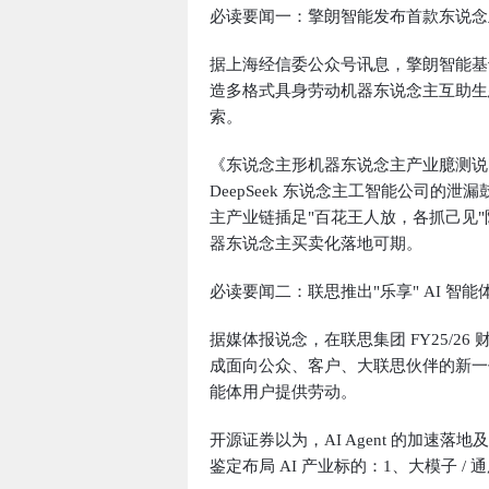
必读要闻一：擎朗智能发布首款东说念
据上海经信委公众号讯息，擎朗智能基于
造多格式具身劳动机器东说念主互助生态。X
索。
《东说念主形机器东说念主产业臆测说明
DeepSeek 东说念主工智能公司
主产业链插足"百花王人放，各抓己见
器东说念主买卖化落地可期。
必读要闻二：联思推出"乐享" AI 智能体，
据媒体报说念，在联思集团 FY25/
成面向公众、客户、大联思伙伴的新一
能体用户提供劳动。
开源证券以为，AI Agent 的加速
鉴定布局 AI 产业标的：1、大模子 / 通用