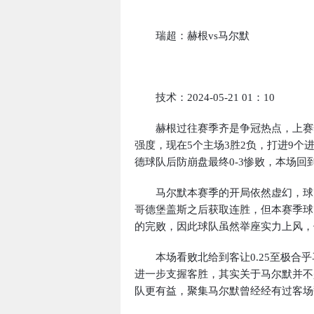
瑞超：赫根vs马尔默
技术：2024-05-21 01：10
赫根过往赛季齐是争冠热点，上赛季
强度，现在5个主场3胜2负，打进9
德球队后防崩盘最终0-3惨败，本场回
马尔默本赛季的开局依然虚幻，球队
哥德堡盖斯之后获取连胜，但本赛季球
的完败，因此球队虽然举座实力上风，
本场看败北给到客让0.25至极合乎
进一步支握客胜，其实关于马尔默并不
队更有益，聚集马尔默曾经经有过客场