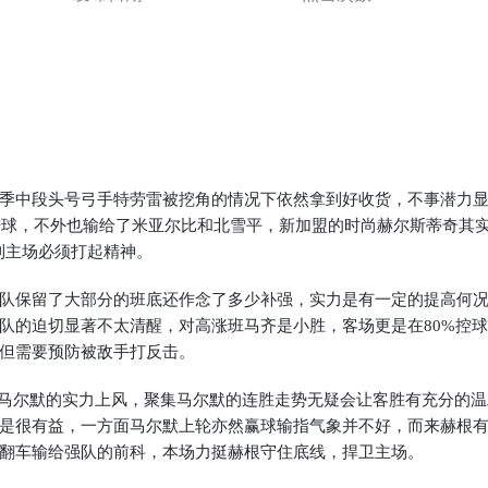
中段头号弓手特劳雷被挖角的情况下依然拿到好收货，不事潜力显
个进球，不外也输给了米亚尔比和北雪平，新加盟的时尚赫尔斯蒂奇其
到主场必须打起精神。
保留了大部分的班底还作念了多少补强，实力是有一定的提高何况
队的迫切显著不太清醒，对高涨班马齐是小胜，客场更是在80%控球
但需要预防被敌手打反击。
马尔默的实力上风，聚集马尔默的连胜走势无疑会让客胜有充分的温雅
是很有益，一方面马尔默上轮亦然赢球输指气象并不好，而来赫根
翻车输给强队的前科，本场力挺赫根守住底线，捍卫主场。