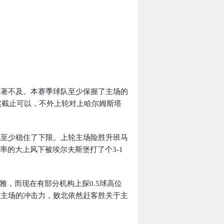
著不及。本赛季球队至少保握了主场的
实截止可以，不外上轮对上哈尔姆斯塔
至少稳住了下限。上轮主场险胜升班马
率的大上风下被埃尔夫斯堡打了个3-1
，而现在有部分机构上探0.5球高位
有主场的冲击力，败北依然赶客胜关于主