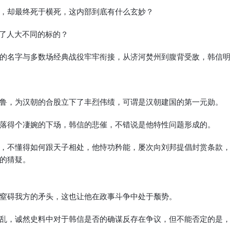
，却最终死于横死，这内部到底有什么玄妙？
向了人大不同的标的？
的名字与多数场经典战役牢牢衔接，从济河焚州到腹背受敌，韩信
鲁，为汉朝的合股立下了丰烈伟绩，可谓是汉朝建国的第一元勋。
落得个凄婉的下场，韩信的悲催，不错说是他特性问题形成的。
，不懂得如何跟天子相处，他恃功矜能，屡次向刘邦提倡封赏条款
的猜疑。
窒碍我方的矛头，这也让他在政事斗争中处于颓势。
乱，诚然史料中对于韩信是否的确谋反存在争议，但不能否定的是