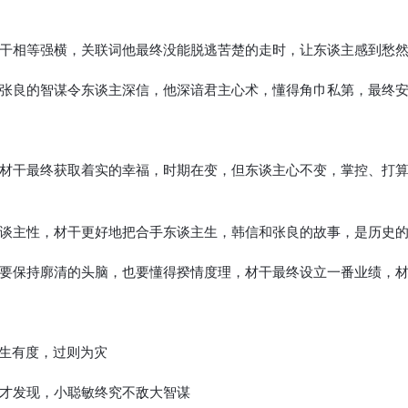
干相等强横，关联词他最终没能脱逃苦楚的走时，让东谈主感到愁
张良的智谋令东谈主深信，他深谙君主心术，懂得角巾私第，最终
材干最终获取着实的幸福，时期在变，但东谈主心不变，掌控、打
谈主性，材干更好地把合手东谈主生，韩信和张良的故事，是历史
要保持廓清的头脑，也要懂得揆情度理，材干最终设立一番业绩，材
主生有度，过则为灾
才发现，小聪敏终究不敌大智谋