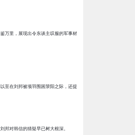
明鉴万里，展现出令东谈主叹服的军事材
，以至在刘邦被项羽围困荥阳之际，还提
，刘邦对韩信的猜疑早已树大根深。