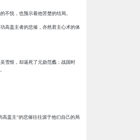
心的不悦，也预示着他苦楚的结局。
是功高盖主者的悲催，亦然君主心术的体
灭吴雪恨，却逼死了元勋范蠡；战国时
吓。
功高盖主”的悲催往往源于他们自己的局