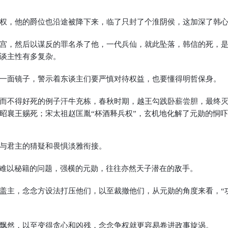
权，他的爵位也沿途被降下来，临了只封了个淮阴侯，这加深了韩
宫，然后以谋反的罪名杀了他，一代兵仙，就此坠落，韩信的死，
谈主性有多复杂。
一面镜子，警示着东谈主们要严慎对待权益，也要懂得明哲保身。
而不得好死的例子汗牛充栋，春秋时期，越王勾践卧薪尝胆，最终
昭襄王赐死；宋太祖赵匡胤“杯酒释兵权”，玄机地化解了元勋的恫
与君主的猜疑和畏惧淡雅衔接。
个难以秘籍的问题，强横的元勋，往往亦然天子潜在的敌手。
盖主，念念方设法打压他们，以至裁撤他们，从元勋的角度来看，“
飘然，以至变得贪心和凶残，念念争权就更容易卷进政事旋涡。