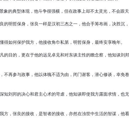
史景象的典型体现，他斗争很强横，但在政事上却不太灵光，不会跟
良的明哲保身，张良一样是汉初三杰之一，他合手筹布画，决胜沉
懂得如何保护我方，他接收角巾私第，明哲保身，最终安享晚年。
凡的目的，更在于他的远见卓见和对东谈主性的瞻念察，他知谈刘
，不再参与政事，他以体魄不适为由，闭门谢客，潜心修谈，幸免
深知刘邦的决心和君主心术的苛虐，他知谈即使我方露面求情，也
我方，张良的接收，是智者的接收，亦然在浊世中生活的智谋，他