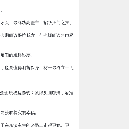
福。
断矛头，最终功高盖主，招致灭门之灾。
什么期间该保护我方，什么期间该角巾私
给咱们的难得钞票。
脑，也要懂得明哲保身，材干最终立于无
，念念玩权益游戏？就得头脑廓清，看准
最终获取着实的幸福。
材干在东谈主生的谈路上走得更稳、更