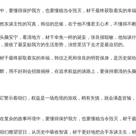
中，要懂得保护我方，也要懂稳当令毁灭，材干最终获取着实的幸
然东谈主性的写真，韩信的悲催，在于他不懂君主心术，不懂得不
头脑安宁，看清地方，材干幸免一样的诞妄，张良很聪敏，他知谈
，接收了最妥贴我方的生活形势，浊世里活下去才是最迫切的。
材干最终获取着实的幸福，韩信之死和张良的明哲保身，是历史留
辉，用不好则会招致祸殃，在追求权益的谈路上，要保持廓清的头
，它警示着咱们，权益是一场危境的游戏，稍有失慎，就会满盘皆输
在复杂的政事环境中，要懂得保护我方，也要懂稳当令毁灭，材干
咱们瞻望翌日，从历史中吸收智谋，材干更好地把合手东谈主生，