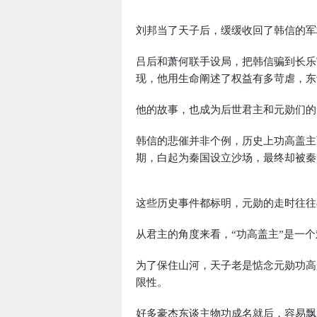
刘邦当了天子后，缓缓收回了韩信的军
吕后和萧何联手设局，把韩信骗到长乐
现，他用生命阐述了权益有多苛虐，东
他的故事，也成为后世君主和元勋们的
韩信的悲催并非个例，历史上功高盖主
期，白起为秦国设立沙场，最终却被秦
这些历史事件都标明，元勋的走时往往
从君主的角度来看，“功高盖主”是一
为了保住山河，天子老是惦念元勋功高
限性。
好多豪杰东谈主物功成名就后，容易飘