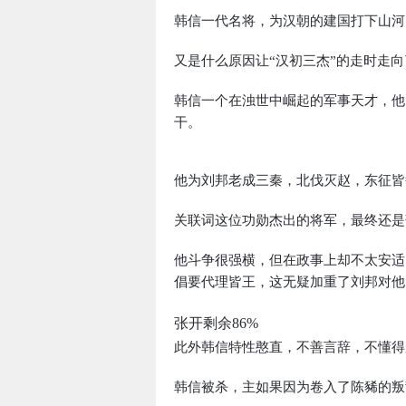
韩信一代名将，为汉朝的建国打下山河
又是什么原因让“汉初三杰”的走时走
韩信一个在浊世中崛起的军事天才，他
干。
他为刘邦老成三秦，北伐灭赵，东征皆
关联词这位功勋杰出的将军，最终还是
他斗争很强横，但在政事上却不太安适
倡要代理皆王，这无疑加重了刘邦对他
张开剩余86%
此外韩信特性憨直，不善言辞，不懂得
韩信被杀，主如果因为卷入了陈豨的叛