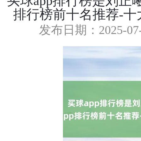
买球app排行榜是刘正曦
排行榜前十名推荐-十
发布日期：2025-07