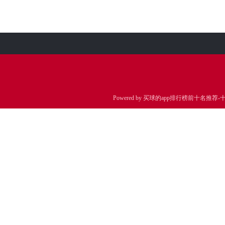
Powered by
买球的app排行榜前十名推荐-