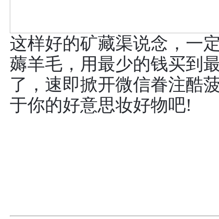
这样好的矿藏渠说念，一
薅羊毛，用最少的钱买到
了，速即掀开微信眷注酷菠
于你的好意思妆好物吧!