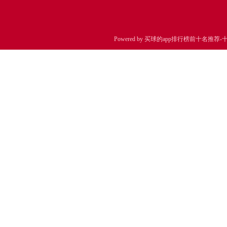
Powered by
买球的app排行榜前十名推荐-