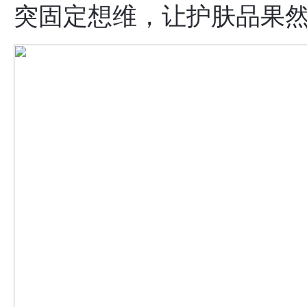
突固定想维，让护肤品果