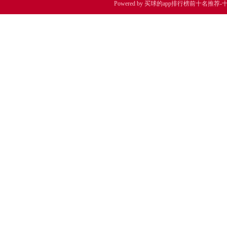
Powered by
买球的app排行榜前十名推荐-